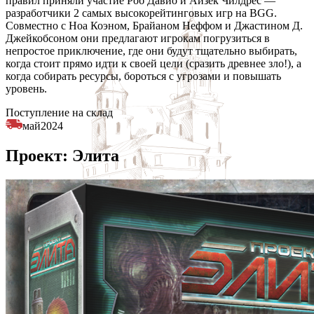
правил приняли участие Роб Давио и Айзек Чилдрес —
разработчики 2 самых высокорейтинговых игр на BGG.
Совместно с Ноа Коэном, Брайаном Неффом и Джастином Д.
Джейкобсоном они предлагают игрокам погрузиться в
непростое приключение, где они будут тщательно выбирать,
когда стоит прямо идти к своей цели (сразить древнее зло!), а
когда собирать ресурсы, бороться с угрозами и повышать
уровень.
Поступление на склад
май
2024
Проект: Элита