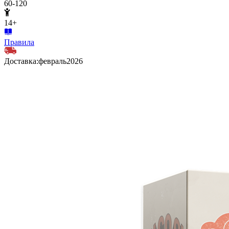
60-120
14+
Правила
Доставка:
февраль
2026