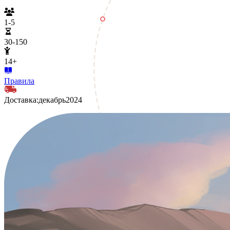
1-5
30-150
14+
Правила
Доставка:
декабрь
2024